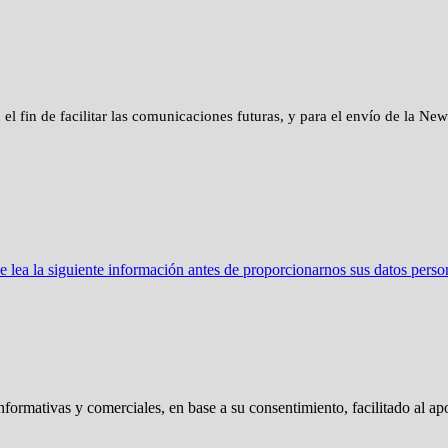
 el fin de facilitar las comunicaciones futuras, y para el envío de la New
ea la siguiente información antes de proporcionarnos sus datos perso
nformativas y comerciales, en base a su consentimiento, facilitado al ap